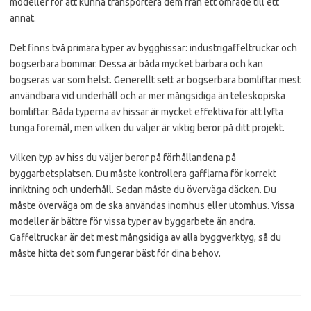
modeller för att kunna transportera dem från ett område till ett
annat.
Det finns två primära typer av bygghissar: industrigaffeltruckar och
bogserbara bommar. Dessa är båda mycket bärbara och kan
bogseras var som helst. Generellt sett är bogserbara bomliftar mest
användbara vid underhåll och är mer mångsidiga än teleskopiska
bomliftar. Båda typerna av hissar är mycket effektiva för att lyfta
tunga föremål, men vilken du väljer är viktig beror på ditt projekt.
Vilken typ av hiss du väljer beror på förhållandena på
byggarbetsplatsen. Du måste kontrollera gafflarna för korrekt
inriktning och underhåll. Sedan måste du överväga däcken. Du
måste överväga om de ska användas inomhus eller utomhus. Vissa
modeller är bättre för vissa typer av byggarbete än andra.
Gaffeltruckar är det mest mångsidiga av alla byggverktyg, så du
måste hitta det som fungerar bäst för dina behov.