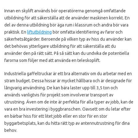
Innan en skylift används bör operatörerna genomgå omfattande
utbildning för att säkerställa att de använder maskinen korrekt. En
del av denna utbildning bör äga rum i klassrum och andra bör vara
praktisk. En
liftutbildning
bör omfatta identifiering av faror och
säkerhetsåtgärder. Beroende på vilken typ av hiss du använder kan
det behövas ytterligare utbildning för att säkerställa att du
använder den på rätt sätt. På så sätt kan du undvika de potentiella
farorna som följer med att använda en teleskoplift.
Industriella gaffeltruckar är ett bra alternativ om du arbetar med en
stram budget. Dessa hissar är mycket hållbara och är designade för
långvarig användning. De kan bära laster upp till 3,5 ton och
används vanligtvis för projekt som involverar transport av
utrustning. Även om de inte är perfekta för alla typer av jobb, kan de
vara en bra investering i byggbranschen. Oavsett om du letar efter
en bärbar hiss för ett litet jobb eller en stor för en stor
byggarbetsplats, kan du hitta rätt typ av antennutrustning för dina
behov.